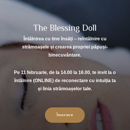
The Blessing Doll
Întâlnirea cu tine însăți – reîntâlnire cu
strămoașele și crearea propriei păpuși-
binecuvântare.
Pe 11 februarie, de la 14.00 la 16.00, te invit la o
întâlnire (ONLINE) de reconectare cu intuiția ta
și linia strămoașelor tale.
Înscriere